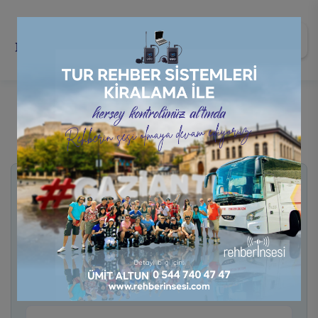
Cihaz Kiralama Formu
Kiralamak istediğiniz ürününüzün detaylarını
aşağıdaki formu doldurarak bizlere iletebilirsiniz.